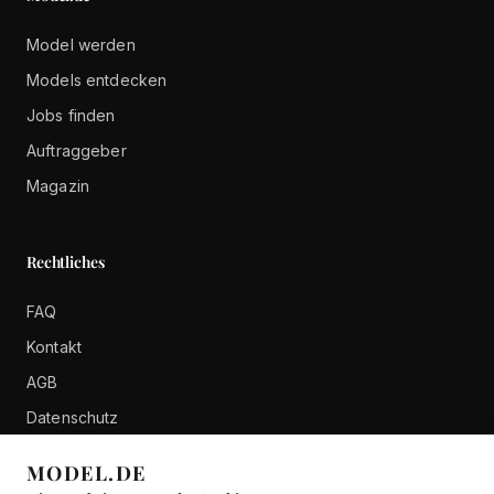
Model werden
Models entdecken
Jobs finden
Auftraggeber
Magazin
Rechtliches
FAQ
Kontakt
AGB
Datenschutz
Impressum
MODEL.DE