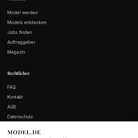
Model werden
Models entdecken
Jobs finden
Auftraggeber
Magazin
Rechtliches
FAQ
Kontakt
AGB
Datenschutz
Impressum
MODEL.DE