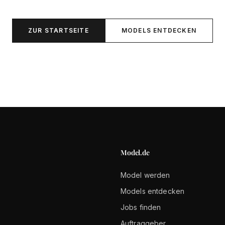
ZUR STARTSEITE
MODELS ENTDECKEN
Model.de
Model werden
Models entdecken
Jobs finden
Auftraggeber