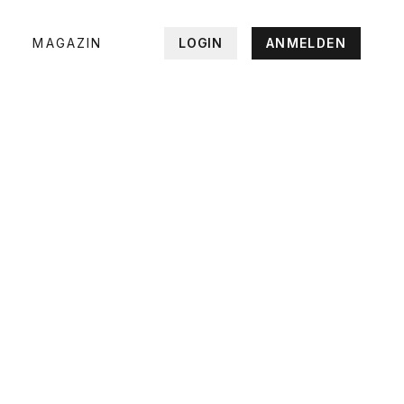
MAGAZIN
LOGIN
ANMELDEN