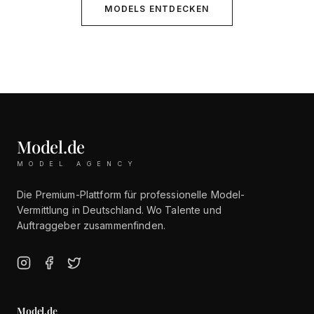
MODELS ENTDECKEN
Model.de
MODEL AGENCY
Die Premium-Plattform für professionelle Model-
Vermittlung in Deutschland. Wo Talente und
Auftraggeber zusammenfinden.
Model.de