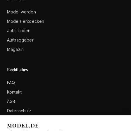
Model werden
Models entdecken
Jobs finden
Auftraggeber
Magazin
Rechtliches
FAQ
Kontakt
AGB
Datenschutz
Impressum
MODEL.DE