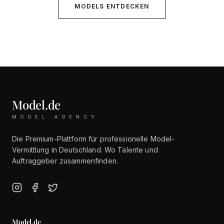
MODELS ENTDECKEN
Model.de
MODEL AGENCY
Die Premium-Plattform für professionelle Model-
Vermittlung in Deutschland. Wo Talente und
Auftraggeber zusammenfinden.
Model.de