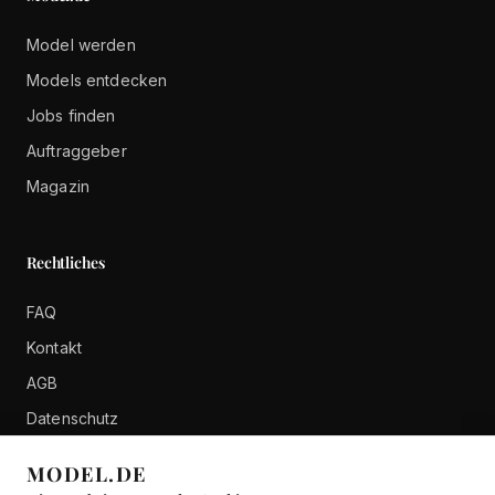
Model werden
Models entdecken
Jobs finden
Auftraggeber
Magazin
Rechtliches
FAQ
Kontakt
AGB
Datenschutz
Impressum
MODEL.DE